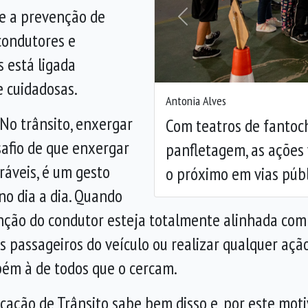
e a prevenção de
Anterior
 condutores e
 está ligada
e cuidadosas.
Antonia Alves
No trânsito, enxergar
Com teatros de fantoc
esafio de que enxergar
panfletagem, as ações
ráveis, é um gesto
o próximo em vias públ
no dia a dia. Quando
enção do condutor esteja totalmente alinhada co
s passageiros do veículo ou realizar qualquer aç
mbém à de todos que o cercam.
ação de Trânsito sabe bem disso e, por este motivo