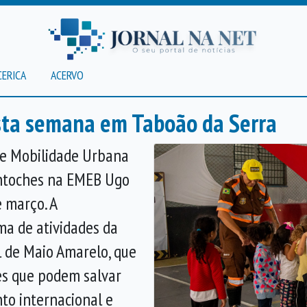
CERICA
ACERVO
ta semana em Taboão da Serra
 e Mobilidade Urbana
antoches na EMEB Ugo
e março. A
ma de atividades da
 de Maio Amarelo, que
es que podem salvar
to internacional e