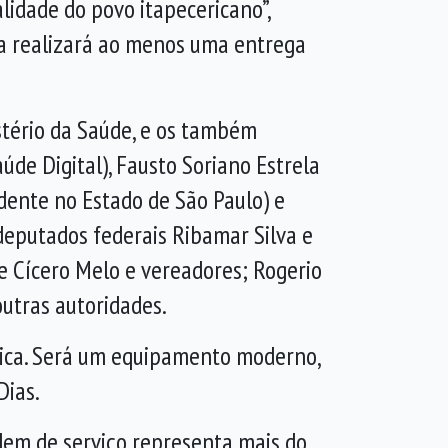
lidade do povo itapecericano”,
ra realizará ao menos uma entrega
stério da Saúde, e os também
de Digital), Fausto Soriano Estrela
dente no Estado de São Paulo) e
 deputados federais Ribamar Silva e
e Cícero Melo e vereadores; Rogerio
utras autoridades.
nica. Será um equipamento moderno,
Dias.
dem de serviço representa mais do