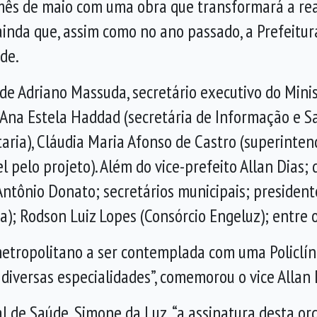
o mês de maio com uma obra que transformará a rea
ainda que, assim como no ano passado, a Prefeitu
de.
de Adriano Massuda, secretário executivo do Mini
na Estela Haddad (secretária de Informação e Saú
aria), Cláudia Maria Afonso de Castro (superinten
l pelo projeto). Além do vice-prefeito Allan Dias;
Antônio Donato; secretários municipais; president
); Rodson Luiz Lopes (Consórcio Engeluz); entre o
metropolitano a ser contemplada com uma Policlí
iversas especialidades”, comemorou o vice Allan 
 de Saúde, Simone da Luz, “a assinatura desta or