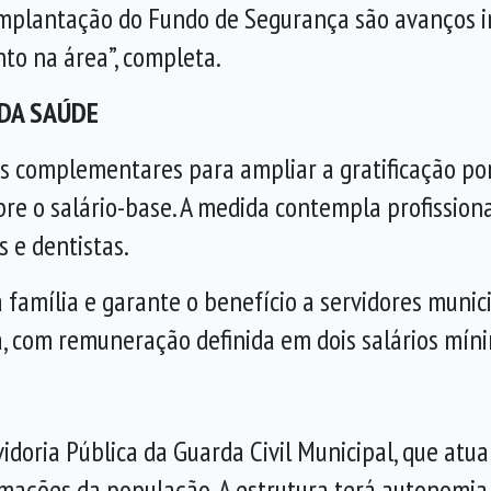
 implantação do Fundo de Segurança são avanços 
nto na área”, completa.
 DA SAÚDE
is complementares para ampliar a gratificação p
re o salário-base. A medida contempla profissiona
s e dentistas.
família e garante o benefício a servidores munic
ia, com remuneração definida em dois salários míni
vidoria Pública da Guarda Civil Municipal, que a
mações da população. A estrutura terá autonomia 