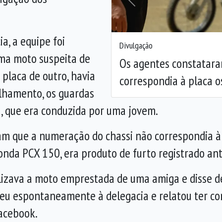
Anterior
a, a equipe foi
Divulgação
ma moto suspeita de
Os agentes constatara
 placa de outro, havia
correspondia à placa o
lhamento, os guardas
, que era conduzida por uma jovem.
am que a numeração do chassi não correspondia à 
Honda PCX 150, era produto de furto registrado an
ilizava a moto emprestada de uma amiga e disse d
eceu espontaneamente à delegacia e relatou ter co
Facebook.