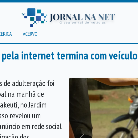
CERICA
ACERVO
pela internet termina com veícul
s de adulteração foi
pal na manhã de
akeuti, no Jardim
aso revelou um
anúncio em rede social
tigação dos