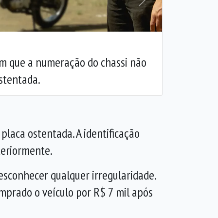
Próxima
m que a numeração do chassi não
stentada.
placa ostentada. A identificação
teriormente.
esconhecer qualquer irregularidade.
mprado o veículo por R$ 7 mil após