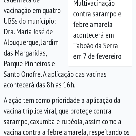
Multivacinação
Anterior
Próx
vacinação em quatro
contra sarampo e
UBSs do município:
febre amarela
Dra. Maria José de
acontecerá em
Albuquerque, Jardim
Taboão da Serra
das Margaridas,
em 7 de fevereiro
Parque Pinheiros e
Santo Onofre. A aplicação das vacinas
acontecerá das 8h às 16h.
A ação tem como prioridade a aplicação da
vacina tríplice viral, que protege contra
sarampo, caxumba e rubéola, assim como a
vacina contra a febre amarela, respeitando os