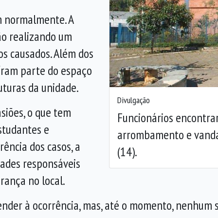
am normalmente. A
Anterior
ão realizando um
os causados. Além dos
íram parte do espaço
uturas da unidade.
Divulgação
asiões, o que tem
Funcionários encontrar
studantes e
arrombamento e vanda
rência dos casos, a
(14).
ades responsáveis
rança no local.
tender à ocorrência, mas, até o momento, nenhum s