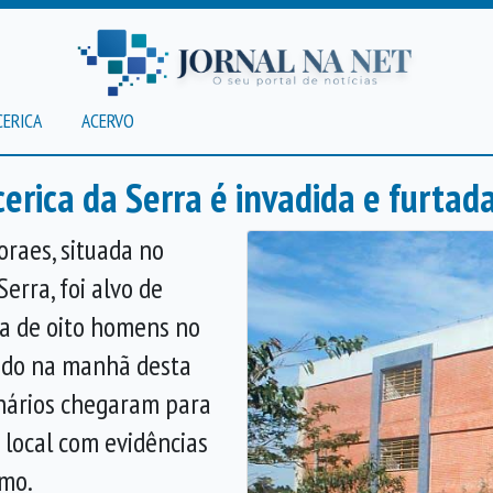
CERICA
ACERVO
erica da Serra é invadida e furta
raes, situada no
Serra, foi alvo de
ca de oito homens no
bido na manhã desta
onários chegaram para
 local com evidências
smo.