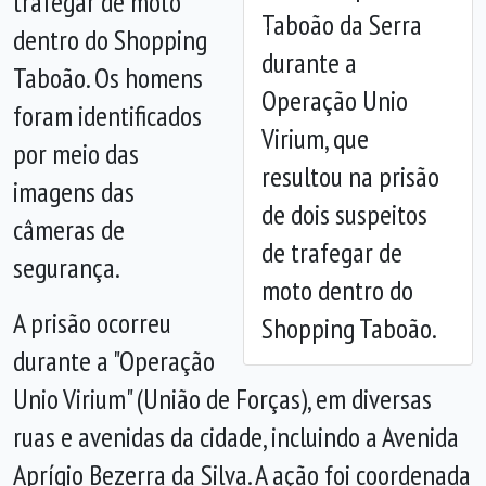
trafegar de moto
Taboão da Serra
dentro do Shopping
Anterior
Próx
durante a
Taboão. Os homens
Operação Unio
foram identificados
Virium, que
por meio das
resultou na prisão
imagens das
de dois suspeitos
câmeras de
de trafegar de
segurança.
moto dentro do
A prisão ocorreu
Shopping Taboão.
durante a "Operação
Unio Virium" (União de Forças), em diversas
ruas e avenidas da cidade, incluindo a Avenida
Aprígio Bezerra da Silva. A ação foi coordenada