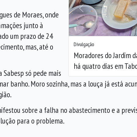
Anterior
gues de Moraes, onde
lamações junto à
mado um prazo de 24
Divulgação
cimento, mas, até o
Moradores do Jardim da
há quatro dias em Tabo
a Sabesp só pede mais
omar banho. Moro sozinha, mas a louça já está acu
gião.
festou sobre a falha no abastecimento e a previsã
lução para o problema.