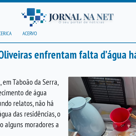
CERICA
ACERVO
Oliveiras enfrentam falta d’água 
, em Taboão da Serra,
ecimento de água
undo relatos, não há
gua das residências, o
do alguns moradores a